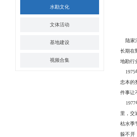
水勘文化
文体活动
陆家河
基地建设
长期在
视频合集
地勘行
197
忠本的
件事让
197
里，交
枯水季
躲不开