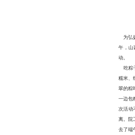
为弘扬
午，山
动。
吃粽子
糯米、
翠的粽
一边包
次活动
离。院
去了端