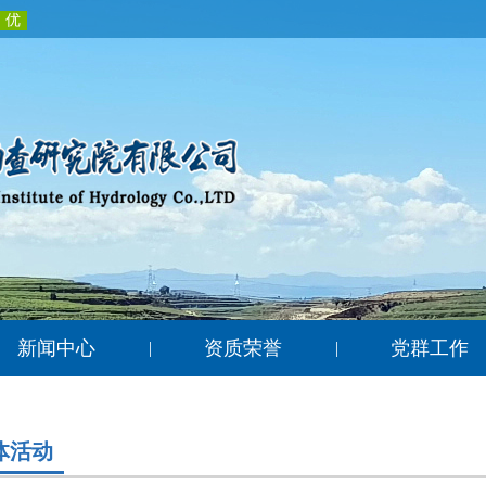
新闻中心
资质荣誉
党群工作
|
|
体活动