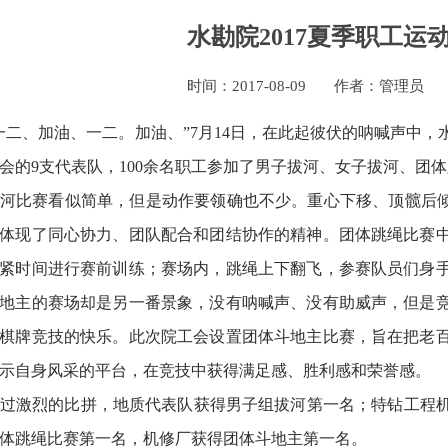
水勘院2017夏季职工运
时间：
2017-08-09
作者：管理员
二、加油、一二。加油、”7月14日，在此起彼伏的呐喊声中，水
会的9支代表队，100余名职工参加了男子拔河、女子拔河、团
比赛看似简单，但是动作要领确也不少。重心下移、顶髋后倾
体现了同心协力、团队配合和团结协作的精神。团体跳绳比赛
紧时间进行赛前训练；赛场内，跳绳上下翻飞，参赛队员们身
地主的赛场却是另一番景象，没有呐喊声、没有助威声，但是
棋牌竞技的快乐。此次院工会设置团体斗地主比赛，旨在把老
示自身风采的平台，在竞技中获得满足感、胜利感和荣誉感。
激烈的比拼，地质代表队获得男子组拔河第一名；特钻工程机
体跳绳比赛第一名，机修厂获得团体斗地主第一名。