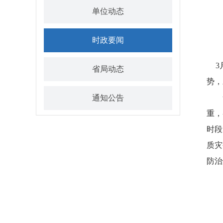
单位动态
时政要闻
3月
省局动态
势，
贺天
通知公告
重，
时段
质灾
防治