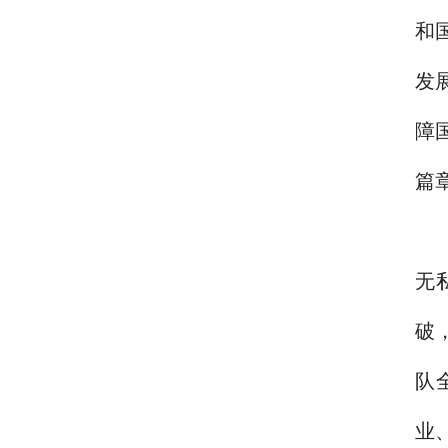
和
发
障
篇
无
破
队
业