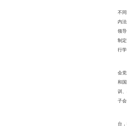
不同
内法
领导
制定
行学
会党
和国
训、
子会
台，