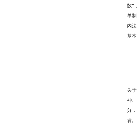
数”
单制
内法
基本
关于
神、
分，
者。