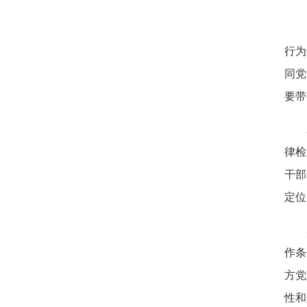
行为
同党
要带
律检
干部
定位
作条
方党
性和