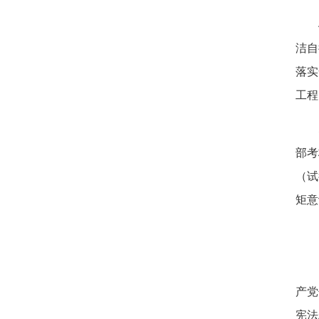
洁自
落实
工程
部考
（试
矩意
产党
宪法