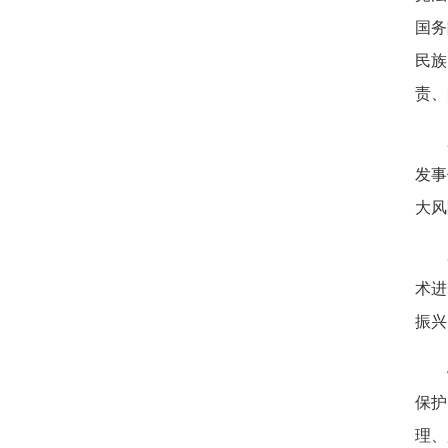
国务
民族
责、
发事
大风
术进
振兴
保护
理、