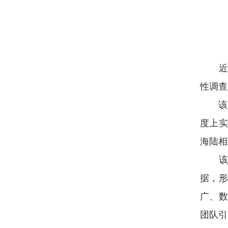
近
性调查
该图集
度上实
海陆相
该项工
据，形
广、数
团队引